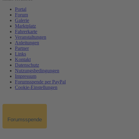
Portal
Forum
Galerie
Marktplatz
Fahrerkarte
Veranstaltungen
Anleitungen
Partner
Links
Kontakt
Datenschutz
Nutzungsbedingungen
Impressum
Forumsspende per PayPal
Cookie-Einstellungen
Forumsspende