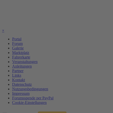
×
Portal
Forum
Galerie
Marktplatz
Fahrerkarte
Veranstaltungen
Anleitungen
Partner
Links
Kontakt
Datenschutz
Nutzungsbedingungen
Impressum
Forumsspende per PayPal
Cookie-Einstellungen