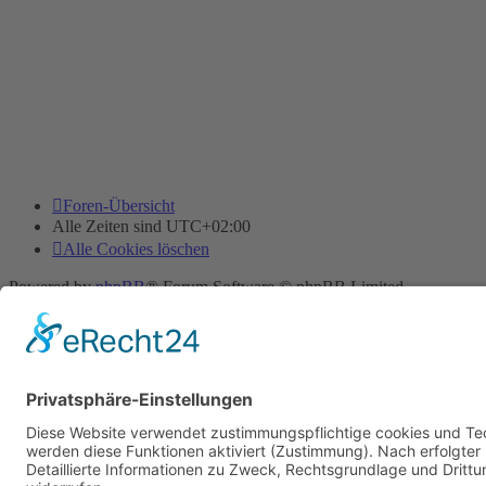
Foren-Übersicht
Alle Zeiten sind
UTC+02:00
Alle Cookies löschen
Powered by
phpBB
® Forum Software © phpBB Limited
Deutsche Übersetzung durch
phpBB.de
Cookie-Einstellungen
| Impressum
| Kontakt
Datenschutz
|
Nutzungsbedingungen
Time: 0.016s
| Peak Memory Usage: 10.04 MiB | GZIP: Off