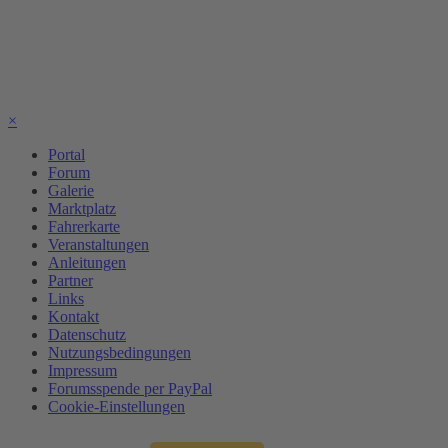
×
Portal
Forum
Galerie
Marktplatz
Fahrerkarte
Veranstaltungen
Anleitungen
Partner
Links
Kontakt
Datenschutz
Nutzungsbedingungen
Impressum
Forumsspende per PayPal
Cookie-Einstellungen