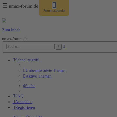
☰
nmax-forum.de
Forumsspende
Zum Inhalt
nmax-forum.de
Erweiterte
Suche
Suche
Schnellzugriff
Unbeantwortete Themen
Aktive Themen
Suche
FAQ
Anmelden
Registrieren