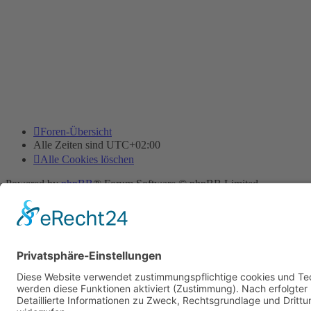
Foren-Übersicht
Alle Zeiten sind
UTC+02:00
Alle Cookies löschen
Powered by
phpBB
® Forum Software © phpBB Limited
Deutsche Übersetzung durch
phpBB.de
Cookie-Einstellungen
| Impressum
| Kontakt
Datenschutz
|
Nutzungsbedingungen
Time: 0.007s
| Peak Memory Usage: 10.04 MiB | GZIP: Off