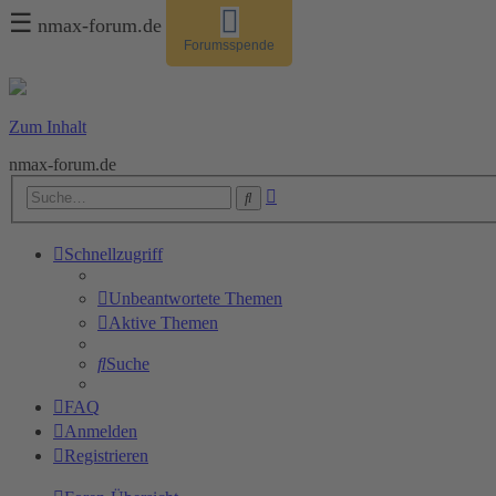
☰
nmax-forum.de
Forumsspende
Zum Inhalt
nmax-forum.de
Erweiterte
Suche
Suche
Schnellzugriff
Unbeantwortete Themen
Aktive Themen
Suche
FAQ
Anmelden
Registrieren