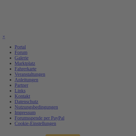
×
Portal
Forum
Galerie
Marktplatz
Fahrerkarte
Veranstaltungen
Anleitungen
Partner
Links
Kontakt
Datenschutz
Nutzungsbedingungen
Impressum
Forumsspende per PayPal
Cookie-Einstellungen