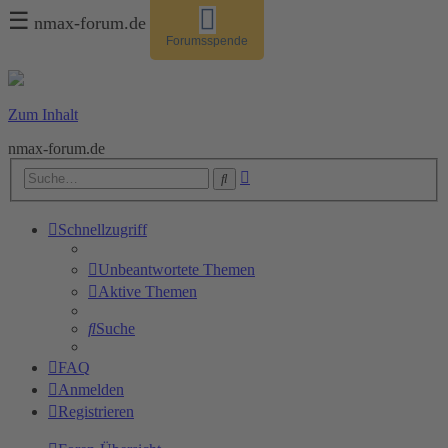
☰
nmax-forum.de
Forumsspende
Zum Inhalt
nmax-forum.de
Erweiterte
Suche
Suche
Schnellzugriff
Unbeantwortete Themen
Aktive Themen
Suche
FAQ
Anmelden
Registrieren