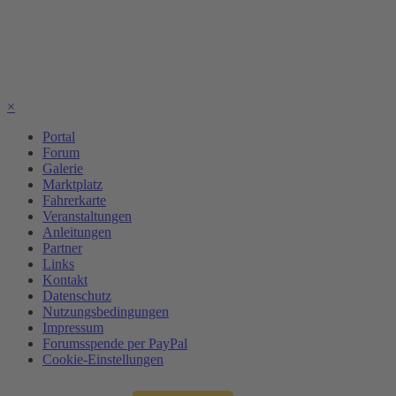
×
Portal
Forum
Galerie
Marktplatz
Fahrerkarte
Veranstaltungen
Anleitungen
Partner
Links
Kontakt
Datenschutz
Nutzungsbedingungen
Impressum
Forumsspende per PayPal
Cookie-Einstellungen