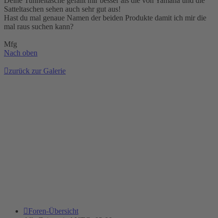
Deine Tunneltasche gefällt mir besser als die von Yamaha und die
Satteltaschen sehen auch sehr gut aus!
Hast du mal genaue Namen der beiden Produkte damit ich mir die
mal raus suchen kann?
Mfg
Nach oben
zurück zur Galerie
Foren-Übersicht