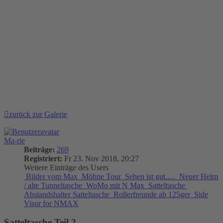
zurück zur Galerie
Ma-rie
Beiträge:
269
Registriert:
Fr 23. Nov 2018, 20:27
Weitere Einträge des Users
Bilder vom Max
Möhne Tour
Sehen ist gut.....
Neuer Helm
/ alte Tunneltasche
WoMo mit N Max
Satteltasche
Abstandshalter Satteltasche
Rollerfreunde ab 125ger
Side
Visor for NMAX
Satteltasche Teil 2