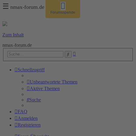
☰
nmax-forum.de
Forumsspende
Zum Inhalt
nmax-forum.de
Erweiterte
Suche
Suche
Schnellzugriff
Unbeantwortete Themen
Aktive Themen
Suche
FAQ
Anmelden
Registrieren