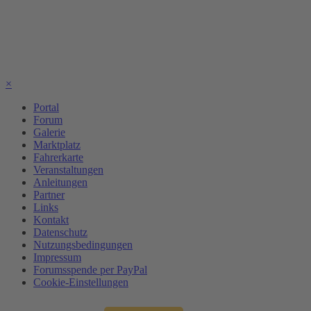
×
Portal
Forum
Galerie
Marktplatz
Fahrerkarte
Veranstaltungen
Anleitungen
Partner
Links
Kontakt
Datenschutz
Nutzungsbedingungen
Impressum
Forumsspende per PayPal
Cookie-Einstellungen