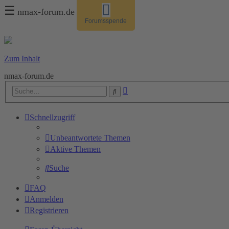
☰
nmax-forum.de
Forumsspende
Zum Inhalt
nmax-forum.de
Erweiterte
Suche
Suche
Schnellzugriff
Unbeantwortete Themen
Aktive Themen
Suche
FAQ
Anmelden
Registrieren