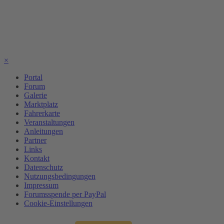
×
Portal
Forum
Galerie
Marktplatz
Fahrerkarte
Veranstaltungen
Anleitungen
Partner
Links
Kontakt
Datenschutz
Nutzungsbedingungen
Impressum
Forumsspende per PayPal
Cookie-Einstellungen