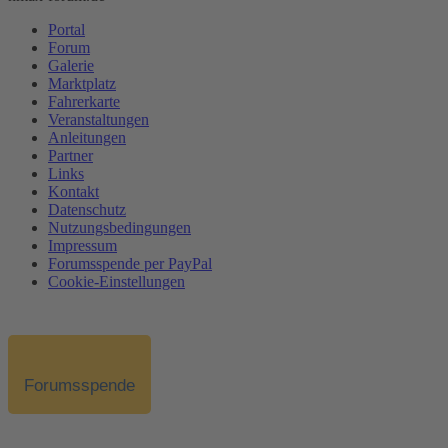
Portal
Forum
Galerie
Marktplatz
Fahrerkarte
Veranstaltungen
Anleitungen
Partner
Links
Kontakt
Datenschutz
Nutzungsbedingungen
Impressum
Forumsspende per PayPal
Cookie-Einstellungen
Forumsspende