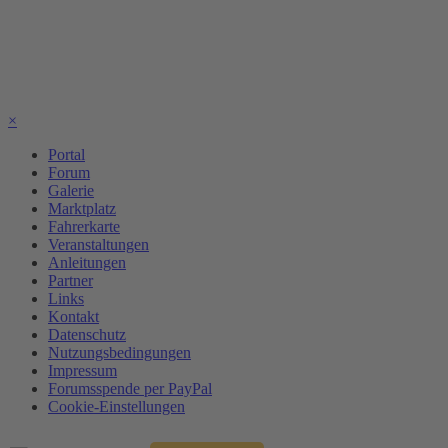
×
Portal
Forum
Galerie
Marktplatz
Fahrerkarte
Veranstaltungen
Anleitungen
Partner
Links
Kontakt
Datenschutz
Nutzungsbedingungen
Impressum
Forumsspende per PayPal
Cookie-Einstellungen