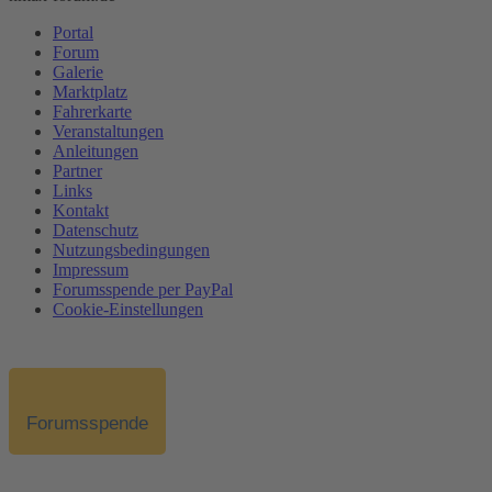
Portal
Forum
Galerie
Marktplatz
Fahrerkarte
Veranstaltungen
Anleitungen
Partner
Links
Kontakt
Datenschutz
Nutzungsbedingungen
Impressum
Forumsspende per PayPal
Cookie-Einstellungen
Forumsspende