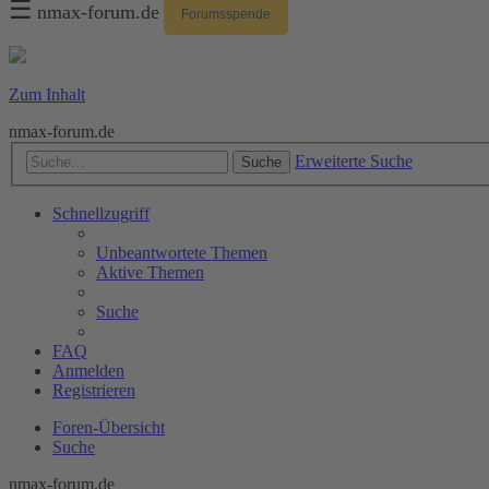
☰
nmax-forum.de
Forumsspende
Zum Inhalt
nmax-forum.de
Erweiterte Suche
Suche
Schnellzugriff
Unbeantwortete Themen
Aktive Themen
Suche
FAQ
Anmelden
Registrieren
Foren-Übersicht
Suche
nmax-forum.de