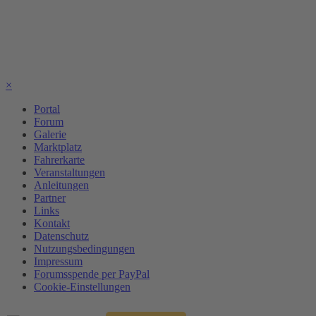
×
Portal
Forum
Galerie
Marktplatz
Fahrerkarte
Veranstaltungen
Anleitungen
Partner
Links
Kontakt
Datenschutz
Nutzungsbedingungen
Impressum
Forumsspende per PayPal
Cookie-Einstellungen