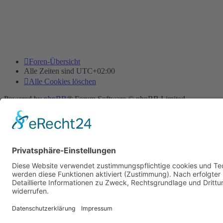
Foren-Übersicht
Alle Zeiten sind
UTC+02:00
Alle Cookies löschen
Powered by
phpBB
® Forum Software © phpBB Limited
Deutsche Übersetzung durch
phpBB.de
Cookie-Einstellungen
| Impressum
| Kontakt
Datenschutz
|
Nutzungsbedingungen
Time: 0.032s
| Peak Memory Usage: 11.55 MiB | GZIP: Off