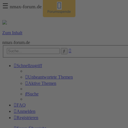
☰
nmax-forum.de
Forumsspende
Zum Inhalt
nmax-forum.de
Erweiterte
Suche
Suche
Schnellzugriff
Unbeantwortete Themen
Aktive Themen
Suche
FAQ
Anmelden
Registrieren