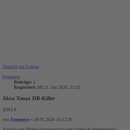
zurück zur Galerie
Fogonero
Beiträge:
1
Registriert:
Mi 21. Jan 2026, 21:32
Akra Xmax DB-Killer
XMAX
von
Fogonero
»
29.01.2026 16:12:26
Ansicht von Hinten (Aussensicht) und Unten (Krümmerseitig)