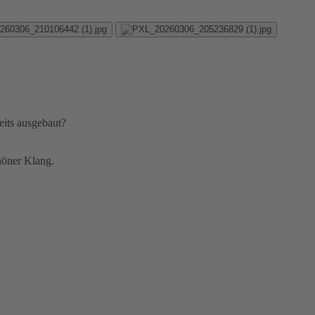
eits ausgebaut?
höner Klang.