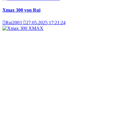
Xmax 300 von Rui
Rui2003
27.05.2025 17:21:24
XMAX
Xmax 300
Feldi2025
11.02.2025 08:49:40
XMAX
XMAX 300 Tech Max
mike2405
14.08.2024 15:17:30
NMAX
PL17er NMAX
PL17
30.03.2024 12:52:43
XMAX
X-Max 250 neue Bilder 03.2026