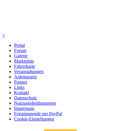
×
Portal
Forum
Galerie
Marktplatz
Fahrerkarte
Veranstaltungen
Anleitungen
Partner
Links
Kontakt
Datenschutz
Nutzungsbedingungen
Impressum
Forumsspende per PayPal
Cookie-Einstellungen