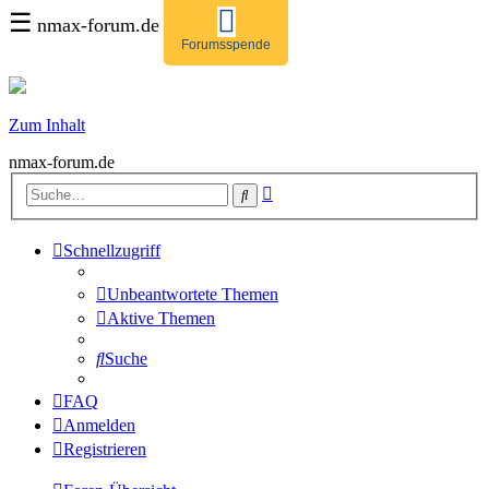
☰
nmax-forum.de
Forumsspende
Zum Inhalt
nmax-forum.de
Erweiterte
Suche
Suche
Schnellzugriff
Unbeantwortete Themen
Aktive Themen
Suche
FAQ
Anmelden
Registrieren