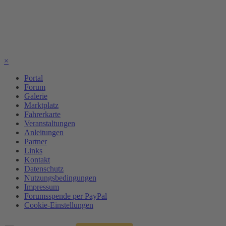
×
Portal
Forum
Galerie
Marktplatz
Fahrerkarte
Veranstaltungen
Anleitungen
Partner
Links
Kontakt
Datenschutz
Nutzungsbedingungen
Impressum
Forumsspende per PayPal
Cookie-Einstellungen