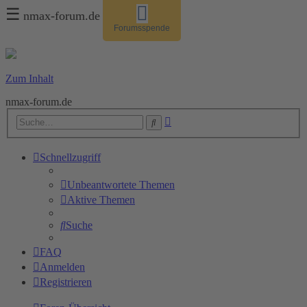
☰
nmax-forum.de
Forumsspende
Zum Inhalt
nmax-forum.de
Erweiterte
Suche
Suche
Schnellzugriff
Unbeantwortete Themen
Aktive Themen
Suche
FAQ
Anmelden
Registrieren