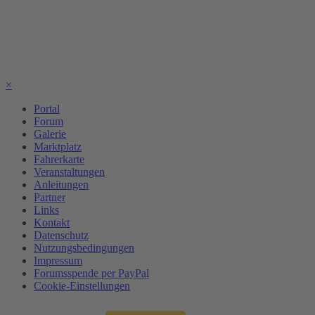
×
Portal
Forum
Galerie
Marktplatz
Fahrerkarte
Veranstaltungen
Anleitungen
Partner
Links
Kontakt
Datenschutz
Nutzungsbedingungen
Impressum
Forumsspende per PayPal
Cookie-Einstellungen