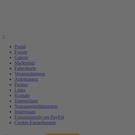
×
Portal
Forum
Galerie
Marktplatz
Fahrerkarte
Veranstaltungen
Anleitungen
Partner
Links
Kontakt
Datenschutz
Nutzungsbedingungen
Impressum
Forumsspende per PayPal
Cookie-Einstellungen