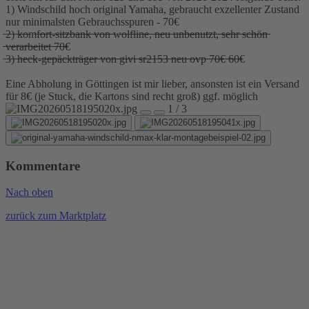
1) Windschild hoch original Yamaha, gebraucht exzellenter Zustand
nur minimalsten Gebrauchsspuren - 70€
̶2̶)̶ ̶̶k̶̶o̶̶m̶̶f̶̶o̶̶r̶̶t̶-̶s̶̶i̶̶t̶̶z̶̶b̶̶a̶̶n̶̶k̶̶ ̶̶v̶̶o̶̶n̶̶ ̶̶w̶̶o̶̶l̶̶f̶̶l̶̶i̶̶n̶̶e̶̶,̶̶ ̶̶n̶̶e̶̶u̶̶ ̶̶u̶̶n̶̶b̶̶e̶̶n̶̶u̶̶t̶̶z̶̶t̶̶,̶̶ ̶̶s̶̶e̶̶h̶̶r̶̶ ̶̶s̶̶c̶̶h̶̶ö̶̶n̶̶
̶̶v̶̶e̶̶r̶̶a̶̶r̶̶b̶̶e̶̶i̶̶t̶̶e̶̶t̶̶ ̶̶7̶̶0̶€
̶3̶)̶ ̶̶h̶̶e̶̶c̶̶k̶-̶g̶̶e̶̶p̶̶ä̶̶c̶̶k̶̶t̶̶r̶̶ä̶̶g̶̶e̶̶r̶̶ ̶̶v̶̶o̶̶n̶̶ ̶̶g̶̶i̶̶v̶̶i̶̶ ̶̶s̶̶r̶̶2̶̶1̶̶5̶̶3̶̶ ̶̶n̶̶e̶̶u̶̶ ̶̶o̶̶v̶̶p̶̶ ̶̶̶7̶̶̶̶0̶̶€̶ ̶̶6̶̶0̶€
Eine Abholung in Göttingen ist mir lieber, ansonsten ist ein Versand
für 8€ (je Stuck, die Kartons sind recht groß) ggf. möglich
1 / 3
Kommentare
Nach oben
zurück zum Marktplatz