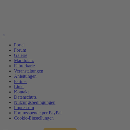
×
Portal
Forum
Galerie
Marktplatz
Fahrerkarte
Veranstaltungen
Anleitungen
Partner
Links
Kontakt
Datenschutz
Nutzungsbedingungen
Impressum
Forumsspende per PayPal
Cookie-Einstellungen