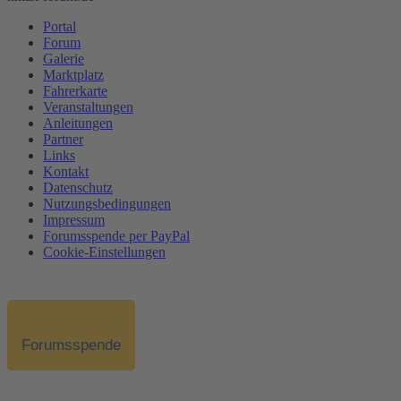
Portal
Forum
Galerie
Marktplatz
Fahrerkarte
Veranstaltungen
Anleitungen
Partner
Links
Kontakt
Datenschutz
Nutzungsbedingungen
Impressum
Forumsspende per PayPal
Cookie-Einstellungen
Forumsspende