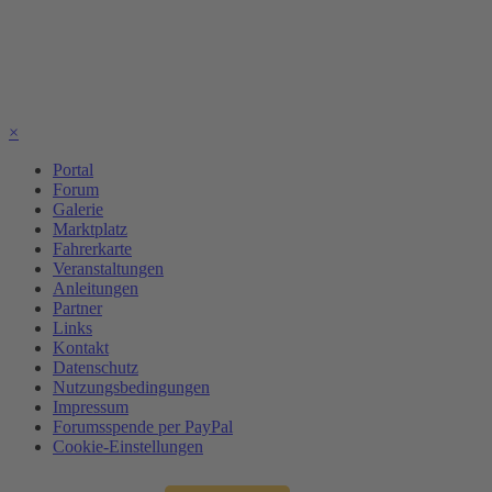
×
Portal
Forum
Galerie
Marktplatz
Fahrerkarte
Veranstaltungen
Anleitungen
Partner
Links
Kontakt
Datenschutz
Nutzungsbedingungen
Impressum
Forumsspende per PayPal
Cookie-Einstellungen