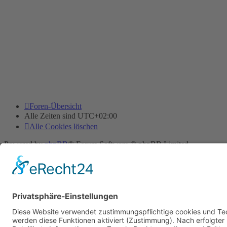
Foren-Übersicht
Alle Zeiten sind
UTC+02:00
Alle Cookies löschen
Powered by
phpBB
® Forum Software © phpBB Limited
Deutsche Übersetzung durch
phpBB.de
Cookie-Einstellungen
| Impressum
| Kontakt
Datenschutz
|
Nutzungsbedingungen
Time: 0.016s
| Peak Memory Usage: 10.09 MiB | GZIP: Off