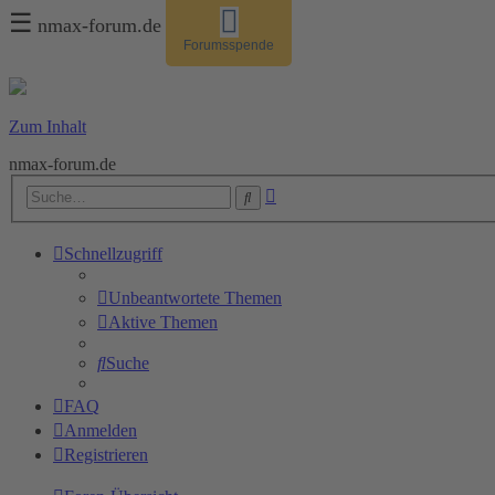
☰
nmax-forum.de
Forumsspende
Zum Inhalt
nmax-forum.de
Erweiterte
Suche
Suche
Schnellzugriff
Unbeantwortete Themen
Aktive Themen
Suche
FAQ
Anmelden
Registrieren