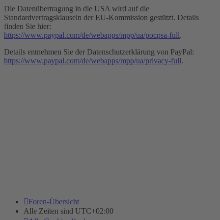
Die Datenübertragung in die USA wird auf die
Standardvertragsklauseln der EU-Kommission gestützt. Details
finden Sie hier:
https://www.paypal.com/de/webapps/mpp/ua/pocpsa-full
.
Details entnehmen Sie der Datenschutzerklärung von PayPal:
https://www.paypal.com/de/webapps/mpp/ua/privacy-full
.
Foren-Übersicht
Alle Zeiten sind
UTC+02:00