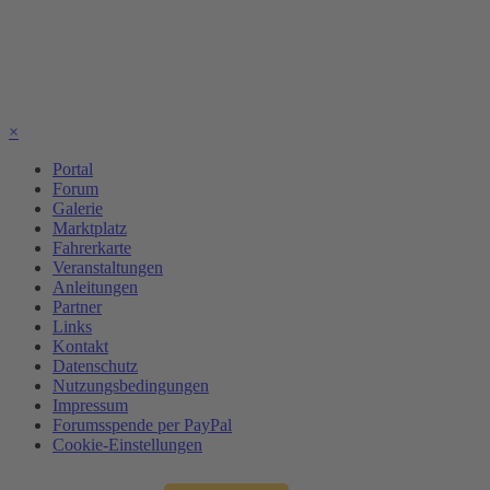
×
Portal
Forum
Galerie
Marktplatz
Fahrerkarte
Veranstaltungen
Anleitungen
Partner
Links
Kontakt
Datenschutz
Nutzungsbedingungen
Impressum
Forumsspende per PayPal
Cookie-Einstellungen