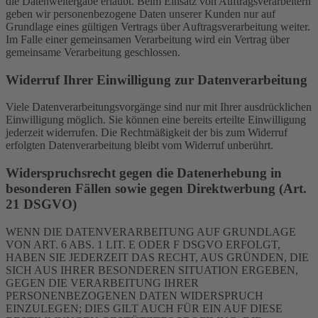
die Datenweitergabe erlaubt. Beim Einsatz von Auftragsverarbeitern
geben wir personenbezogene Daten unserer Kunden nur auf
Grundlage eines gültigen Vertrags über Auftragsverarbeitung weiter.
Im Falle einer gemeinsamen Verarbeitung wird ein Vertrag über
gemeinsame Verarbeitung geschlossen.
Widerruf Ihrer Einwilligung zur Datenverarbeitung
Viele Datenverarbeitungsvorgänge sind nur mit Ihrer ausdrücklichen
Einwilligung möglich. Sie können eine bereits erteilte Einwilligung
jederzeit widerrufen. Die Rechtmäßigkeit der bis zum Widerruf
erfolgten Datenverarbeitung bleibt vom Widerruf unberührt.
Widerspruchsrecht gegen die Datenerhebung in
besonderen Fällen sowie gegen Direktwerbung (Art.
21 DSGVO)
WENN DIE DATENVERARBEITUNG AUF GRUNDLAGE
VON ART. 6 ABS. 1 LIT. E ODER F DSGVO ERFOLGT,
HABEN SIE JEDERZEIT DAS RECHT, AUS GRÜNDEN, DIE
SICH AUS IHRER BESONDEREN SITUATION ERGEBEN,
GEGEN DIE VERARBEITUNG IHRER
PERSONENBEZOGENEN DATEN WIDERSPRUCH
EINZULEGEN; DIES GILT AUCH FÜR EIN AUF DIESE