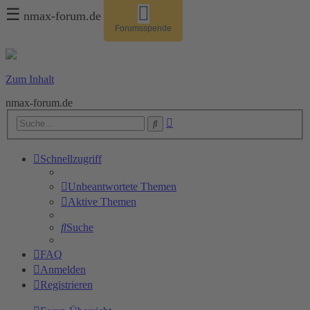
☰
nmax-forum.de
Forumsspende
Zum Inhalt
nmax-forum.de
Erweiterte
Suche
Suche
Schnellzugriff
Unbeantwortete Themen
Aktive Themen
Suche
FAQ
Anmelden
Registrieren