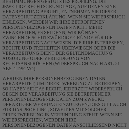
BESTIMMUNGEN GESTÜTZTES PROFILING. DIE
JEWEILIGE RECHTSGRUNDLAGE, AUF DENEN EINE
VERARBEITUNG BERUHT, ENTNEHMEN SIE DIESER
DATENSCHUTZERKLÄRUNG. WENN SIE WIDERSPRUCH
EINLEGEN, WERDEN WIR IHRE BETROFFENEN
PERSONENBEZOGENEN DATEN NICHT MEHR
VERARBEITEN, ES SEI DENN, WIR KÖNNEN
ZWINGENDE SCHUTZWÜRDIGE GRÜNDE FÜR DIE
VERARBEITUNG NACHWEISEN, DIE IHRE INTERESSEN,
RECHTE UND FREIHEITEN ÜBERWIEGEN ODER DIE
VERARBEITUNG DIENT DER GELTENDMACHUNG,
AUSÜBUNG ODER VERTEIDIGUNG VON
RECHTSANSPRÜCHEN (WIDERSPRUCH NACH ART. 21
ABS. 1 DSGVO).
WERDEN IHRE PERSONENBEZOGENEN DATEN
VERARBEITET, UM DIREKTWERBUNG ZU BETREIBEN,
SO HABEN SIE DAS RECHT, JEDERZEIT WIDERSPRUCH
GEGEN DIE VERARBEITUNG SIE BETREFFENDER
PERSONENBEZOGENER DATEN ZUM ZWECKE
DERARTIGER WERBUNG EINZULEGEN; DIES GILT AUCH
FÜR DAS PROFILING, SOWEIT ES MIT SOLCHER
DIREKTWERBUNG IN VERBINDUNG STEHT. WENN SIE
WIDERSPRECHEN, WERDEN IHRE
PERSONENBEZOGENEN DATEN ANSCHLIESSEND NICHT