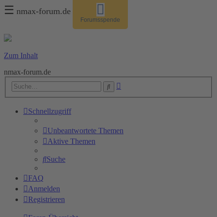
☰
nmax-forum.de
Forumsspende
Zum Inhalt
nmax-forum.de
Erweiterte
Suche
Suche
Schnellzugriff
Unbeantwortete Themen
Aktive Themen
Suche
FAQ
Anmelden
Registrieren