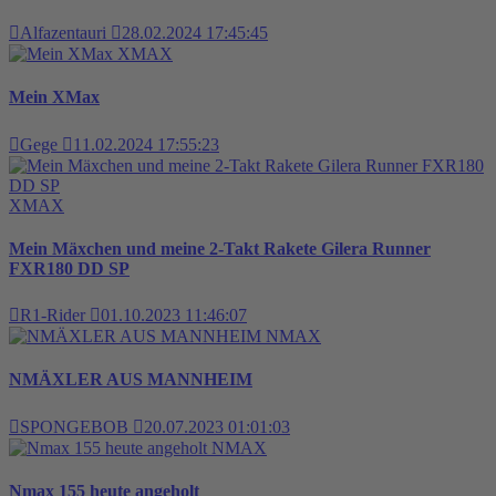
Alfazentauri
28.02.2024 17:45:45
XMAX
Mein XMax
Gege
11.02.2024 17:55:23
XMAX
Mein Mäxchen und meine 2-Takt Rakete Gilera Runner
FXR180 DD SP
R1-Rider
01.10.2023 11:46:07
NMAX
NMÄXLER AUS MANNHEIM
SPONGEBOB
20.07.2023 01:01:03
NMAX
Nmax 155 heute angeholt