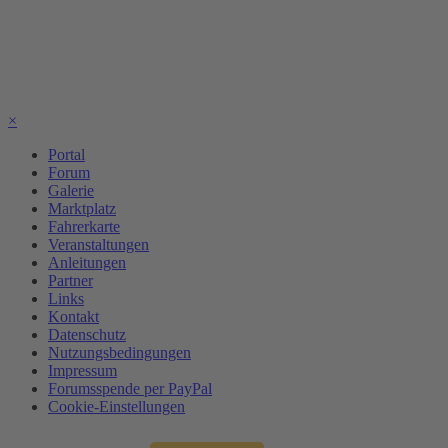
×
Portal
Forum
Galerie
Marktplatz
Fahrerkarte
Veranstaltungen
Anleitungen
Partner
Links
Kontakt
Datenschutz
Nutzungsbedingungen
Impressum
Forumsspende per PayPal
Cookie-Einstellungen