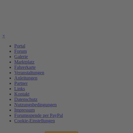
×
Portal
Forum
Galerie
Marktplatz
Fahrerkarte
Veranstaltungen
Anleitungen
Partner
Links
Kontakt
Datenschutz
Nutzungsbedingungen
Impressum
Forumsspende per PayPal
Cookie-Einstellungen