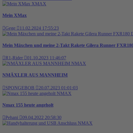
XMAX
Mein XMax
Gege
11.02.2024 17:55:23
Mein Mäxchen und meine 2-Takt Rakete Gilera Runner FXR18
R1-Rider
01.10.2023 11:46:07
NMAX
NMÄXLER AUS MANNHEIM
SPONGEBOB
20.07.2023 01:01:03
NMAX
Nmax 155 heute angeholt
Pehani
09.04.2022 20:58:30
NMAX