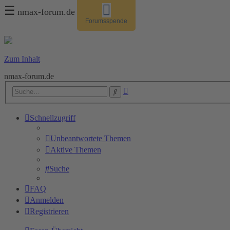
☰
nmax-forum.de
Forumsspende
Zum Inhalt
nmax-forum.de
Erweiterte
Suche
Suche
Schnellzugriff
Unbeantwortete Themen
Aktive Themen
Suche
FAQ
Anmelden
Registrieren