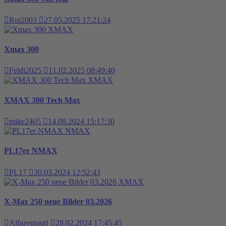
Rui2003
27.05.2025 17:21:24
XMAX
Xmax 300
Feldi2025
11.02.2025 08:49:40
XMAX
XMAX 300 Tech Max
mike2405
14.08.2024 15:17:30
NMAX
PL17er NMAX
PL17
30.03.2024 12:52:43
XMAX
X-Max 250 neue Bilder 03.2026
Alfazentauri
28.02.2024 17:45:45