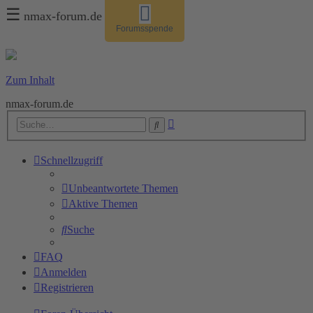
☰
nmax-forum.de
Forumsspende
Zum Inhalt
nmax-forum.de
Erweiterte
Suche
Suche
Schnellzugriff
Unbeantwortete Themen
Aktive Themen
Suche
FAQ
Anmelden
Registrieren