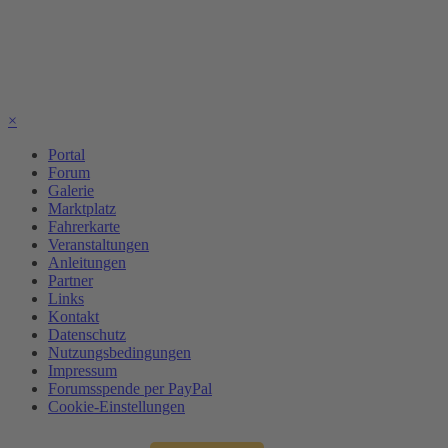
×
Portal
Forum
Galerie
Marktplatz
Fahrerkarte
Veranstaltungen
Anleitungen
Partner
Links
Kontakt
Datenschutz
Nutzungsbedingungen
Impressum
Forumsspende per PayPal
Cookie-Einstellungen