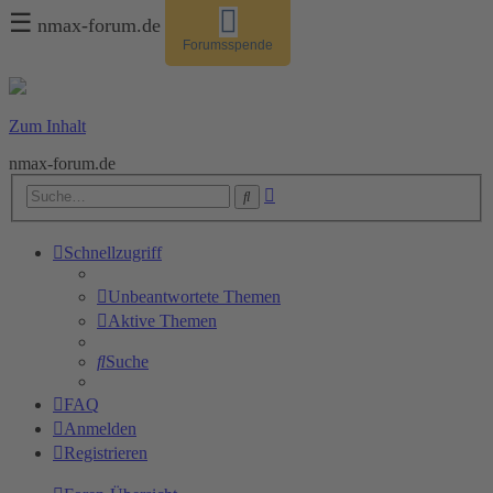
☰
nmax-forum.de
Forumsspende
Zum Inhalt
nmax-forum.de
Erweiterte
Suche
Suche
Schnellzugriff
Unbeantwortete Themen
Aktive Themen
Suche
FAQ
Anmelden
Registrieren