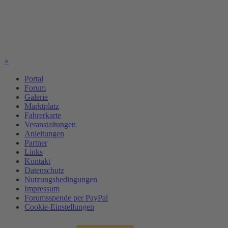
×
Portal
Forum
Galerie
Marktplatz
Fahrerkarte
Veranstaltungen
Anleitungen
Partner
Links
Kontakt
Datenschutz
Nutzungsbedingungen
Impressum
Forumsspende per PayPal
Cookie-Einstellungen