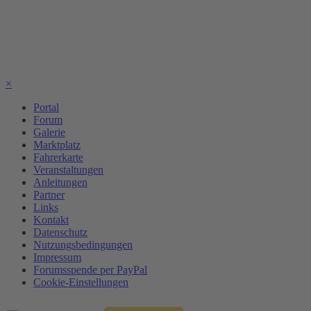
×
Portal
Forum
Galerie
Marktplatz
Fahrerkarte
Veranstaltungen
Anleitungen
Partner
Links
Kontakt
Datenschutz
Nutzungsbedingungen
Impressum
Forumsspende per PayPal
Cookie-Einstellungen