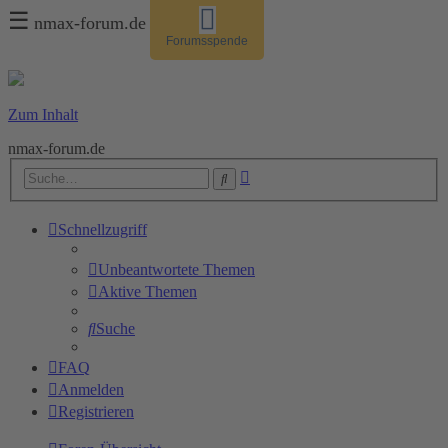
☰
nmax-forum.de
Forumsspende
Zum Inhalt
nmax-forum.de
Erweiterte
Suche
Suche
Schnellzugriff
Unbeantwortete Themen
Aktive Themen
Suche
FAQ
Anmelden
Registrieren