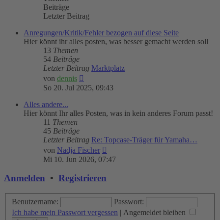
Beiträge
Letzter Beitrag
Anregungen/Kritik/Fehler bezogen auf diese Seite
Hier könnt ihr alles posten, was besser gemacht werden soll
13
Themen
54
Beiträge
Letzter Beitrag
Marktplatz
Neuester
von
dennis
Beitrag
So 20. Jul 2025, 09:43
Alles andere...
Hier könnt Ihr alles Posten, was in kein anderes Forum passt!
11
Themen
45
Beiträge
Letzter Beitrag
Re: Topcase-Träger für Yamaha…
Neuester
von
Nadja Fischer
Beitrag
Mi 10. Jun 2026, 07:47
Anmelden
•
Registrieren
Benutzername:
Passwort:
Ich habe mein Passwort vergessen
|
Angemeldet bleiben