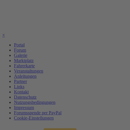
×
Portal
Forum
Galerie
Marktplatz
Fahrerkarte
Veranstaltungen
Anleitungen
Partner
Links
Kontakt
Datenschutz
Nutzungsbedingungen
Impressum
Forumsspende per PayPal
Cookie-Einstellungen