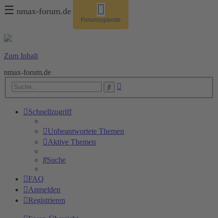
☰
nmax-forum.de
Forumsspende
Zum Inhalt
nmax-forum.de
Erweiterte
Suche
Suche
Schnellzugriff
Unbeantwortete Themen
Aktive Themen
Suche
FAQ
Anmelden
Registrieren