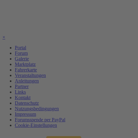
×
Portal
Forum
Galerie
Marktplatz
Fahrerkarte
Veranstaltungen
Anleitungen
Partner
Links
Kontakt
Datenschutz
Nutzungsbedingungen
Impressum
Forumsspende per PayPal
Cookie-Einstellungen