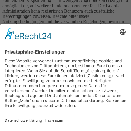
können. Die Registrierung ist in wenigen Augenblicken erledigt und
ermöglicht dir, auf weitere Funktionen zuzugreifen. Die Board-
Administration kann registrierten Benutzern auch zusätzliche
Berechtigungen zuweisen. Beachte bitte unsere
Nutzungsbedingungen und die verwandten Regelungen, bevor du
dich registrierst. Bitte beachte auch die jeweiligen Forenregeln,
wenn du dich in diesem Board bewegst.
Nutzungsbedingungen
|
Datenschutzerklärung
Registrieren
Foren-Übersicht
Alle Zeiten sind
UTC+02:00
Alle Cookies löschen
Powered by
phpBB
® Forum Software © phpBB Limited
Deutsche Übersetzung durch
phpBB.de
Cookie-Einstellungen
| Impressum
| Kontakt
Datenschutz
|
Nutzungsbedingungen
Time: 0.007s
| Peak Memory Usage: 10.36 MiB | GZIP: Off