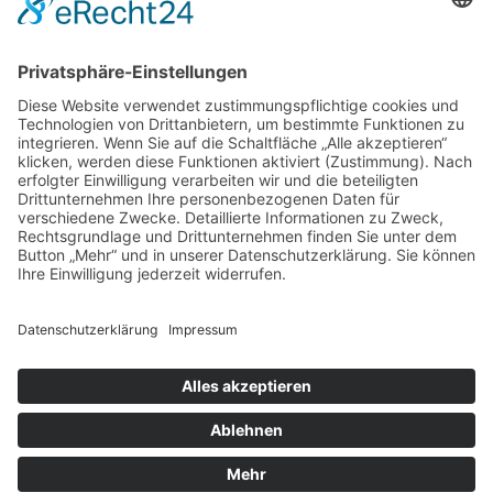
Berechtigungen zuweisen. Beachte bitte unsere
Nutzungsbedingungen und die verwandten Regelungen, bevor du
dich registrierst. Bitte beachte auch die jeweiligen Forenregeln,
wenn du dich in diesem Board bewegst.
Nutzungsbedingungen
|
Datenschutzerklärung
Registrieren
Foren-Übersicht
Alle Zeiten sind
UTC+02:00
Alle Cookies löschen
Powered by
phpBB
® Forum Software © phpBB Limited
Deutsche Übersetzung durch
phpBB.de
Cookie-Einstellungen
| Impressum
| Kontakt
Datenschutz
|
Nutzungsbedingungen
Time: 0.020s
| Peak Memory Usage: 10.36 MiB | GZIP: Off