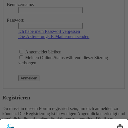
Benutzername:
Passwort:
Ich habe mein Passwort vergessen
Die Aktivierungs-E-Mail erneut senden
Angemeldet bleiben
Meinen Online-Status während dieser Sitzung
verbergen
Registrieren
Du musst in diesem Forum registriert sein, um dich anmelden zu
können. Die Registrierung ist in wenigen Augenblicken erledigt und
ermöglicht dir, auf weitere Funktionen zuzugreifen. Die Board-
Administration kann registrierten Benutzern auch zusätzliche