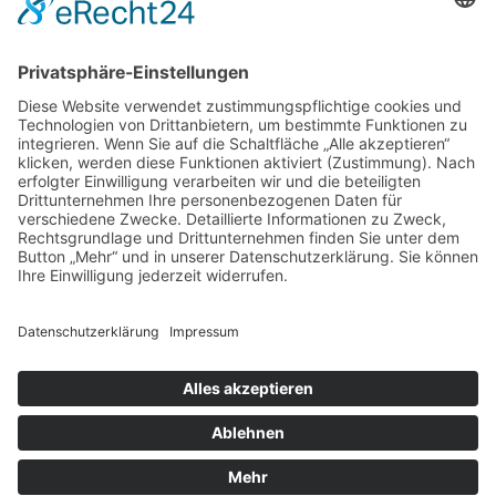
Berechtigungen zuweisen. Beachte bitte unsere
Nutzungsbedingungen und die verwandten Regelungen, bevor du
dich registrierst. Bitte beachte auch die jeweiligen Forenregeln,
wenn du dich in diesem Board bewegst.
Nutzungsbedingungen
|
Datenschutzerklärung
Registrieren
Foren-Übersicht
Alle Zeiten sind
UTC+02:00
Alle Cookies löschen
Powered by
phpBB
® Forum Software © phpBB Limited
Deutsche Übersetzung durch
phpBB.de
Cookie-Einstellungen
| Impressum
| Kontakt
Datenschutz
|
Nutzungsbedingungen
Time: 0.022s
| Peak Memory Usage: 10.36 MiB | GZIP: Off