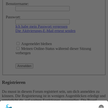
Benutzername:
Passwort:
Ich habe mein Passwort vergessen
Die Aktivierungs-E-Mail erneut senden
Angemeldet bleiben
Meinen Online-Status während dieser Sitzung
verbergen
Registrieren
Du musst in diesem Forum registriert sein, um dich anmelden zu
können. Die Registrierung ist in wenigen Augenblicken erledigt und
ermöglicht dir, auf weitere Funktionen zuzugreifen. Die Board-
Administration kann registrierten Benutzern auch zusätzliche