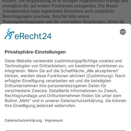
können. Die Registrierung ist in wenigen Augenblicken erledigt und
ermöglicht dir, auf weitere Funktionen zuzugreifen. Die Board-
Administration kann registrierten Benutzern auch zusätzliche
Berechtigungen zuweisen. Beachte bitte unsere
Nutzungsbedingungen und die verwandten Regelungen, bevor du
dich registrierst. Bitte beachte auch die jeweiligen Forenregeln,
wenn du dich in diesem Board bewegst.
Nutzungsbedingungen
|
Datenschutzerklärung
Registrieren
Foren-Übersicht
Alle Zeiten sind
UTC+02:00
Alle Cookies löschen
Powered by
phpBB
® Forum Software © phpBB Limited
Deutsche Übersetzung durch
phpBB.de
Cookie-Einstellungen
| Impressum
| Kontakt
Datenschutz
|
Nutzungsbedingungen
Time: 0.008s
| Peak Memory Usage: 10.36 MiB | GZIP: Off