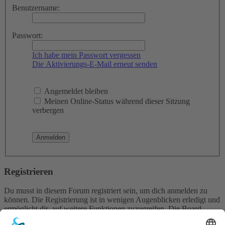
Benutzername:
Passwort:
Ich habe mein Passwort vergessen
Die Aktivierungs-E-Mail erneut senden
Angemeldet bleiben
Meinen Online-Status während dieser Sitzung
verbergen
Registrieren
Du musst in diesem Forum registriert sein, um dich anmelden zu
können. Die Registrierung ist in wenigen Augenblicken erledigt und
ermöglicht dir, auf weitere Funktionen zuzugreifen. Die Board-
Administration kann registrierten Benutzern auch zusätzliche