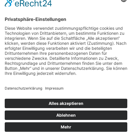
Berechtigungen zuweisen. Beachte bitte unsere
Nutzungsbedingungen und die verwandten Regelungen, bevor du
dich registrierst. Bitte beachte auch die jeweiligen Forenregeln,
wenn du dich in diesem Board bewegst.
Nutzungsbedingungen
|
Datenschutzerklärung
Registrieren
Foren-Übersicht
Alle Zeiten sind
UTC+02:00
Alle Cookies löschen
Powered by
phpBB
® Forum Software © phpBB Limited
Deutsche Übersetzung durch
phpBB.de
Cookie-Einstellungen
| Impressum
| Kontakt
Datenschutz
|
Nutzungsbedingungen
Time: 0.026s
| Peak Memory Usage: 10.36 MiB | GZIP: Off