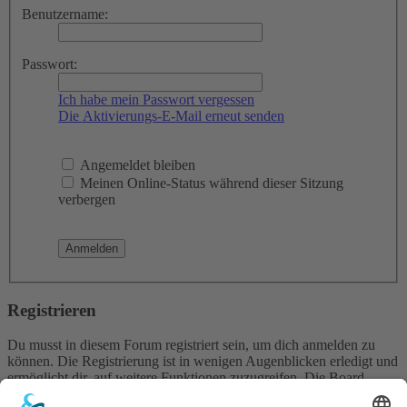
Benutzername:
Passwort:
Ich habe mein Passwort vergessen
Die Aktivierungs-E-Mail erneut senden
Angemeldet bleiben
Meinen Online-Status während dieser Sitzung
verbergen
Registrieren
Du musst in diesem Forum registriert sein, um dich anmelden zu
können. Die Registrierung ist in wenigen Augenblicken erledigt und
ermöglicht dir, auf weitere Funktionen zuzugreifen. Die Board-
Administration kann registrierten Benutzern auch zusätzliche