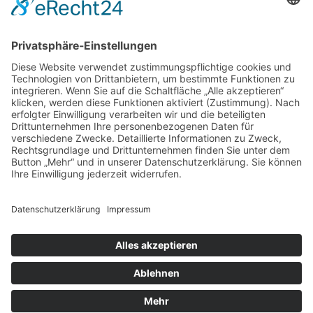
Berechtigungen zuweisen. Beachte bitte unsere
Nutzungsbedingungen und die verwandten Regelungen, bevor du
dich registrierst. Bitte beachte auch die jeweiligen Forenregeln,
wenn du dich in diesem Board bewegst.
Nutzungsbedingungen
|
Datenschutzerklärung
Registrieren
Foren-Übersicht
Alle Zeiten sind
UTC+02:00
Alle Cookies löschen
Powered by
phpBB
® Forum Software © phpBB Limited
Deutsche Übersetzung durch
phpBB.de
Cookie-Einstellungen
| Impressum
| Kontakt
Datenschutz
|
Nutzungsbedingungen
Time: 0.022s
| Peak Memory Usage: 10.36 MiB | GZIP: Off