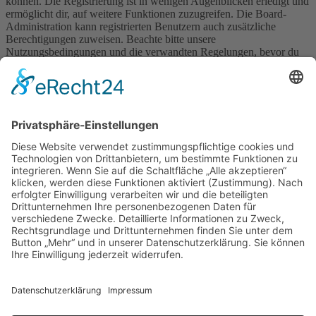
können. Die Registrierung ist in wenigen Augenblicken erledigt und
ermöglicht dir, auf weitere Funktionen zuzugreifen. Die Board-
Administration kann registrierten Benutzern auch zusätzliche
Berechtigungen zuweisen. Beachte bitte unsere
Nutzungsbedingungen und die verwandten Regelungen, bevor du
dich registrierst. Bitte beachte auch die jeweiligen Forenregeln,
wenn du dich in diesem Board bewegst.
Nutzungsbedingungen
|
Datenschutzerklärung
Registrieren
Foren-Übersicht
Alle Zeiten sind
UTC+02:00
Alle Cookies löschen
Powered by
phpBB
® Forum Software © phpBB Limited
Deutsche Übersetzung durch
phpBB.de
Cookie-Einstellungen
| Impressum
| Kontakt
Datenschutz
|
Nutzungsbedingungen
Time: 0.016s
| Peak Memory Usage: 10.36 MiB | GZIP: Off