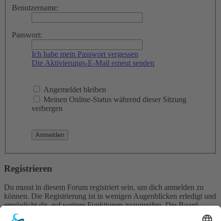
Benutzername:
Passwort:
Ich habe mein Passwort vergessen
Die Aktivierungs-E-Mail erneut senden
Angemeldet bleiben
Meinen Online-Status während dieser Sitzung
verbergen
Registrieren
Du musst in diesem Forum registriert sein, um dich anmelden zu
können. Die Registrierung ist in wenigen Augenblicken erledigt und
ermöglicht dir, auf weitere Funktionen zuzugreifen. Die Board-
Administration kann registrierten Benutzern auch zusätzliche