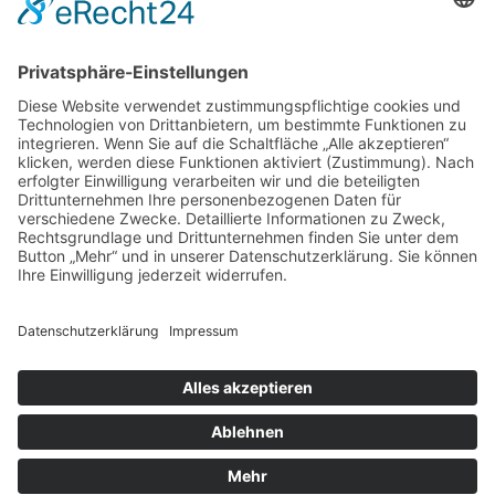
Berechtigungen zuweisen. Beachte bitte unsere
Nutzungsbedingungen und die verwandten Regelungen, bevor du
dich registrierst. Bitte beachte auch die jeweiligen Forenregeln,
wenn du dich in diesem Board bewegst.
Nutzungsbedingungen
|
Datenschutzerklärung
Registrieren
Foren-Übersicht
Alle Zeiten sind
UTC+02:00
Alle Cookies löschen
Powered by
phpBB
® Forum Software © phpBB Limited
Deutsche Übersetzung durch
phpBB.de
Cookie-Einstellungen
| Impressum
| Kontakt
Datenschutz
|
Nutzungsbedingungen
Time: 0.020s
| Peak Memory Usage: 10.36 MiB | GZIP: Off