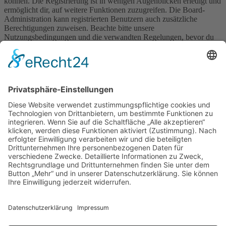
können. Die Registrierung ist in wenigen Augenblicken erledigt und
ermöglicht dir, auf weitere Funktionen zuzugreifen. Die Board-
Administration kann registrierten Benutzern auch zusätzliche
Berechtigungen zuweisen. Beachte bitte unsere
Nutzungsbedingungen und die verwandten Regelungen, bevor du
dich registrierst. Bitte beachte auch die jeweiligen Forenregeln,
wenn du dich in diesem Board bewegst.
Nutzungsbedingungen
|
Datenschutzerklärung
Registrieren
Foren-Übersicht
Alle Zeiten sind
UTC+02:00
Alle Cookies löschen
Powered by
phpBB
® Forum Software © phpBB Limited
Deutsche Übersetzung durch
phpBB.de
Cookie-Einstellungen
| Impressum
| Kontakt
Datenschutz
|
Nutzungsbedingungen
Time: 0.006s
| Peak Memory Usage: 10.36 MiB | GZIP: Off