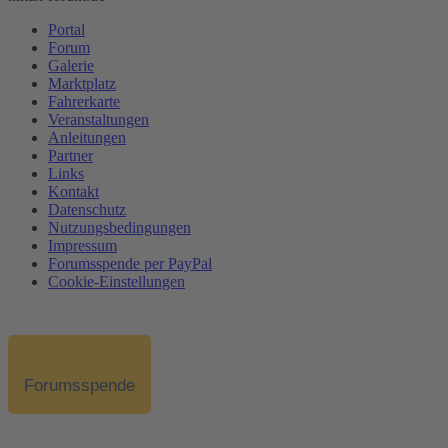
Portal
Forum
Galerie
Marktplatz
Fahrerkarte
Veranstaltungen
Anleitungen
Partner
Links
Kontakt
Datenschutz
Nutzungsbedingungen
Impressum
Forumsspende per PayPal
Cookie-Einstellungen
Forumsspende