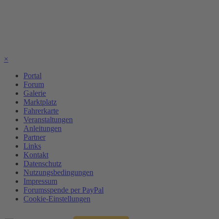
×
Portal
Forum
Galerie
Marktplatz
Fahrerkarte
Veranstaltungen
Anleitungen
Partner
Links
Kontakt
Datenschutz
Nutzungsbedingungen
Impressum
Forumsspende per PayPal
Cookie-Einstellungen