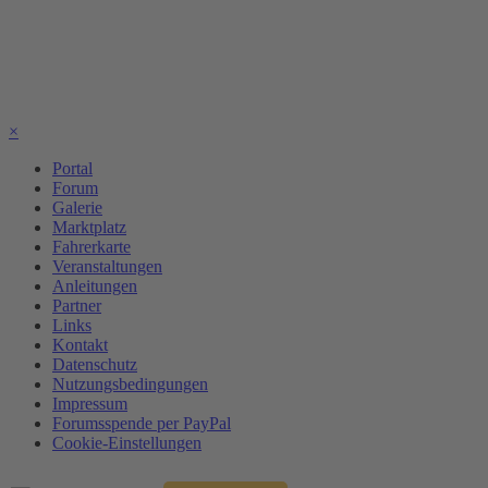
×
Portal
Forum
Galerie
Marktplatz
Fahrerkarte
Veranstaltungen
Anleitungen
Partner
Links
Kontakt
Datenschutz
Nutzungsbedingungen
Impressum
Forumsspende per PayPal
Cookie-Einstellungen