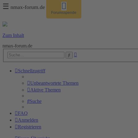
☰
nmax-forum.de
Forumsspende
Zum Inhalt
nmax-forum.de
Erweiterte
Suche
Suche
Schnellzugriff
Unbeantwortete Themen
Aktive Themen
Suche
FAQ
Anmelden
Registrieren