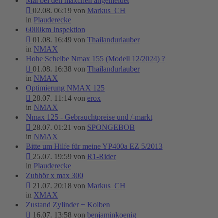
Mal bei den mäxchen angemeldet
02.08. 06:19 von
Markus_CH
in
Plauderecke
6000km Inspektion
01.08. 16:49 von
Thailandurlauber
in
NMAX
Hohe Scheibe Nmax 155 (Modell 12/2024) ?
01.08. 16:38 von
Thailandurlauber
in
NMAX
Optimierung NMAX 125
28.07. 11:14 von
erox
in
NMAX
Nmax 125 - Gebrauchtpreise und /-markt
28.07. 01:21 von
SPONGEBOB
in
NMAX
Bitte um Hilfe für meine YP400a EZ 5/2013
25.07. 19:59 von
R1-Rider
in
Plauderecke
Zubhör x max 300
21.07. 20:18 von
Markus_CH
in
XMAX
Zustand Zylinder + Kolben
16.07. 13:58 von
benjaminkoenig