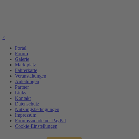
×
Portal
Forum
Galerie
Marktplatz
Fahrerkarte
Veranstaltungen
Anleitungen
Partner
Links
Kontakt
Datenschutz
Nutzungsbedingungen
Impressum
Forumsspende per PayPal
Cookie-Einstellungen