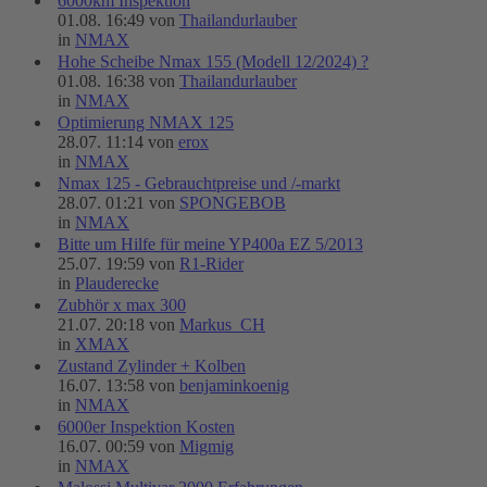
6000km Inspektion
01.08. 16:49 von
Thailandurlauber
in
NMAX
Hohe Scheibe Nmax 155 (Modell 12/2024) ?
01.08. 16:38 von
Thailandurlauber
in
NMAX
Optimierung NMAX 125
28.07. 11:14 von
erox
in
NMAX
Nmax 125 - Gebrauchtpreise und /-markt
28.07. 01:21 von
SPONGEBOB
in
NMAX
Bitte um Hilfe für meine YP400a EZ 5/2013
25.07. 19:59 von
R1-Rider
in
Plauderecke
Zubhör x max 300
21.07. 20:18 von
Markus_CH
in
XMAX
Zustand Zylinder + Kolben
16.07. 13:58 von
benjaminkoenig
in
NMAX
6000er Inspektion Kosten
16.07. 00:59 von
Migmig
in
NMAX