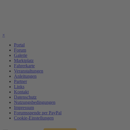
×
Portal
Forum
Galerie
Marktplatz
Fahrerkarte
Veranstaltungen
Anleitungen
Partner
Links
Kontakt
Datenschutz
Nutzungsbedingungen
Impressum
Forumsspende per PayPal
Cookie-Einstellungen