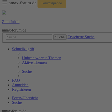
☰
nmax-forum.de
Forumsspende
Zum Inhalt
nmax-forum.de
Erweiterte Suche
Suche
Schnellzugriff
Unbeantwortete Themen
Aktive Themen
Suche
FAQ
Anmelden
Registrieren
Foren-Übersicht
Suche
nmax-forum.de