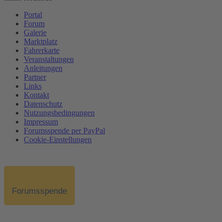
Portal
Forum
Galerie
Marktplatz
Fahrerkarte
Veranstaltungen
Anleitungen
Partner
Links
Kontakt
Datenschutz
Nutzungsbedingungen
Impressum
Forumsspende per PayPal
Cookie-Einstellungen
Forumsspende