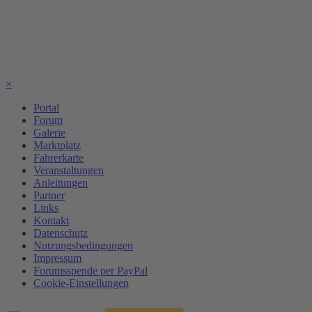
×
Portal
Forum
Galerie
Marktplatz
Fahrerkarte
Veranstaltungen
Anleitungen
Partner
Links
Kontakt
Datenschutz
Nutzungsbedingungen
Impressum
Forumsspende per PayPal
Cookie-Einstellungen