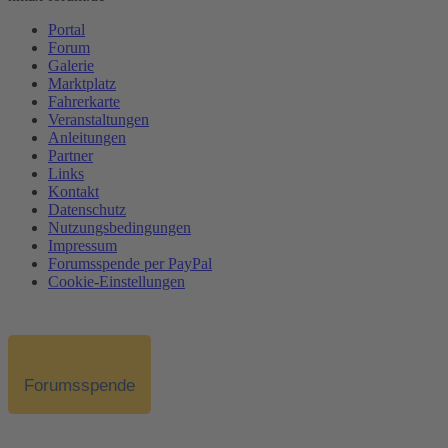
Portal
Forum
Galerie
Marktplatz
Fahrerkarte
Veranstaltungen
Anleitungen
Partner
Links
Kontakt
Datenschutz
Nutzungsbedingungen
Impressum
Forumsspende per PayPal
Cookie-Einstellungen
Forumsspende