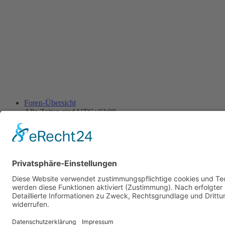
Foren-Übersicht
Alle Zeiten sind
UTC+02:00
Alle Cookies löschen
Powered by
phpBB
® Forum Software © phpBB Limited
Deutsche Übersetzung durch
phpBB.de
Cookie-Einstellungen
| Impressum
| Kontakt
Datenschutz
|
Nutzungsbedingungen
Time: 0.007s
| Peak Memory Usage: 10.36 MiB | GZIP: Off