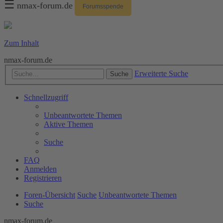
☰
nmax-forum.de
Forumsspende
Zum Inhalt
nmax-forum.de
Erweiterte Suche
Suche
Schnellzugriff
Unbeantwortete Themen
Aktive Themen
Suche
FAQ
Anmelden
Registrieren
Foren-Übersicht
Suche
Unbeantwortete Themen
Suche
nmax-forum.de