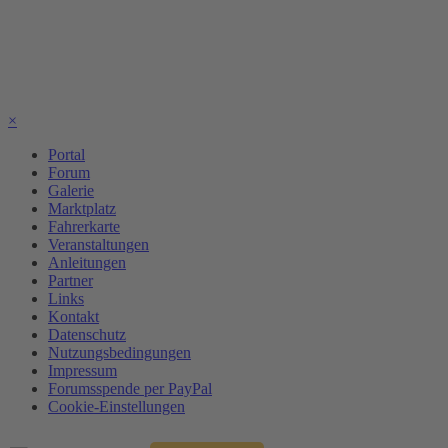
×
Portal
Forum
Galerie
Marktplatz
Fahrerkarte
Veranstaltungen
Anleitungen
Partner
Links
Kontakt
Datenschutz
Nutzungsbedingungen
Impressum
Forumsspende per PayPal
Cookie-Einstellungen