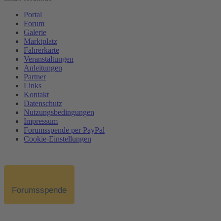
Portal
Forum
Galerie
Marktplatz
Fahrerkarte
Veranstaltungen
Anleitungen
Partner
Links
Kontakt
Datenschutz
Nutzungsbedingungen
Impressum
Forumsspende per PayPal
Cookie-Einstellungen
Forumsspende