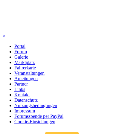
×
Portal
Forum
Galerie
Marktplatz
Fahrerkarte
Veranstaltungen
Anleitungen
Partner
Links
Kontakt
Datenschutz
Nutzungsbedingungen
Impressum
Forumsspende per PayPal
Cookie-Einstellungen