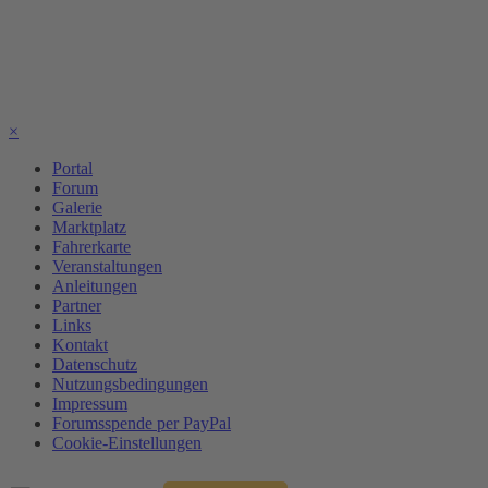
×
Portal
Forum
Galerie
Marktplatz
Fahrerkarte
Veranstaltungen
Anleitungen
Partner
Links
Kontakt
Datenschutz
Nutzungsbedingungen
Impressum
Forumsspende per PayPal
Cookie-Einstellungen