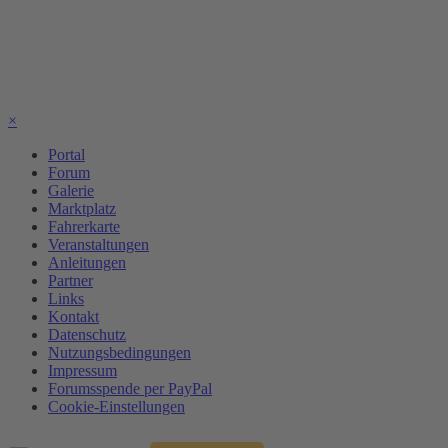
×
Portal
Forum
Galerie
Marktplatz
Fahrerkarte
Veranstaltungen
Anleitungen
Partner
Links
Kontakt
Datenschutz
Nutzungsbedingungen
Impressum
Forumsspende per PayPal
Cookie-Einstellungen