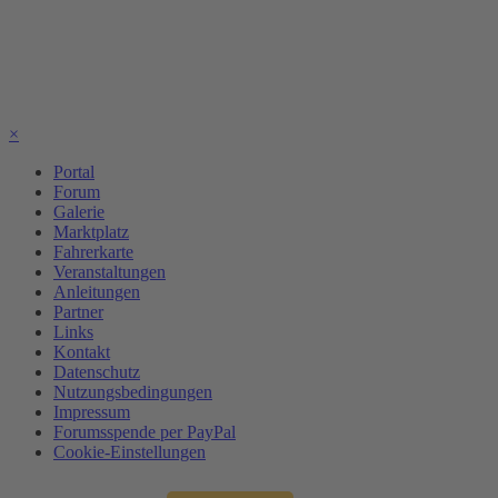
×
Portal
Forum
Galerie
Marktplatz
Fahrerkarte
Veranstaltungen
Anleitungen
Partner
Links
Kontakt
Datenschutz
Nutzungsbedingungen
Impressum
Forumsspende per PayPal
Cookie-Einstellungen