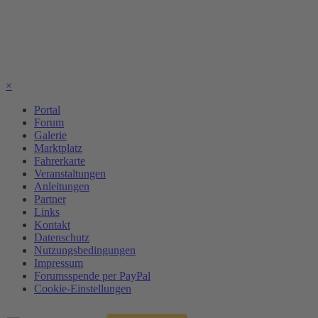
×
Portal
Forum
Galerie
Marktplatz
Fahrerkarte
Veranstaltungen
Anleitungen
Partner
Links
Kontakt
Datenschutz
Nutzungsbedingungen
Impressum
Forumsspende per PayPal
Cookie-Einstellungen