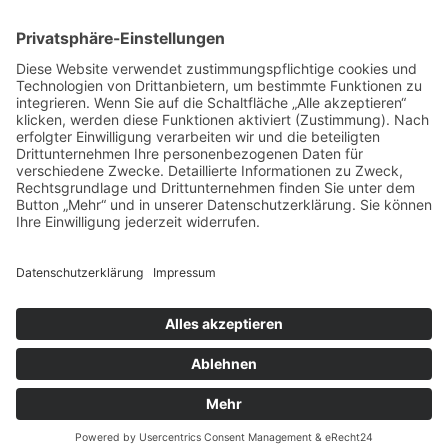
dich registrierst. Bitte beachte auch die jeweiligen Forenregeln,
wenn du dich in diesem Board bewegst.
Nutzungsbedingungen
|
Datenschutzerklärung
Registrieren
Foren-Übersicht
Alle Zeiten sind
UTC+02:00
Alle Cookies löschen
Powered by
phpBB
® Forum Software © phpBB Limited
Deutsche Übersetzung durch
phpBB.de
Cookie-Einstellungen
| Impressum
| Kontakt
Datenschutz
|
Nutzungsbedingungen
Time: 0.020s
| Peak Memory Usage: 10.08 MiB | GZIP: Off