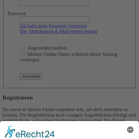
Passwort:
Ich habe mein Passwort vergessen
Die Aktivierungs-E-Mail erneut senden
Angemeldet bleiben
Meinen Online-Status während dieser Sitzung
verbergen
Registrieren
Du musst in diesem Forum registriert sein, um dich anmelden zu
können. Die Registrierung ist in wenigen Augenblicken erledigt und
ermöglicht dir, auf weitere Funktionen zuzugreifen. Die Board-
Administration kann registrierten Benutzern auch zusätzliche
Berechtigungen zuweisen. Beachte bitte unsere
Nutzungsbedingungen und die verwandten Regelungen, bevor du