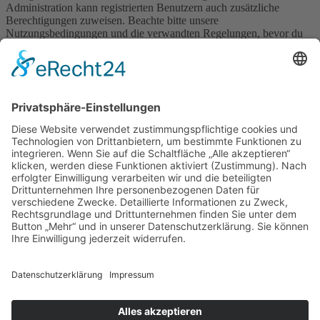
Administration kann registrierten Benutzern auch zusätzliche
Berechtigungen zuweisen. Beachte bitte unsere
Nutzungsbedingungen und die verwandten Regelungen, bevor du
dich registrierst. Bitte beachte auch die jeweiligen Forenregeln,
wenn du dich in diesem Board bewegst.
Nutzungsbedingungen
|
Datenschutzerklärung
Registrieren
Foren-Übersicht
Alle Zeiten sind
UTC+02:00
Alle Cookies löschen
Powered by
phpBB
® Forum Software © phpBB Limited
Deutsche Übersetzung durch
phpBB.de
Cookie-Einstellungen
| Impressum
| Kontakt
Datenschutz
|
Nutzungsbedingungen
Time: 0.009s
| Peak Memory Usage: 10.08 MiB | GZIP: Off