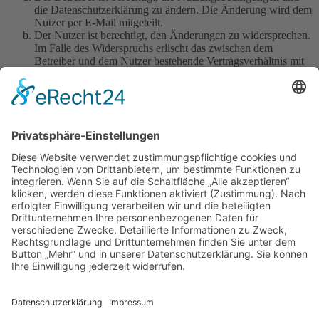
die Datenschutzerklärung zu ändern. Die Änderung wird dem
Nutzer per E-Mail mitgeteilt.
Der Nutzer ist berechtigt, den Änderungen zu widersprechen.
Im Falle des Widerspruchs erlischt das zwischen dem
Betreiber und dem Nutzer bestehende Vertragsverhältnis mit
sofortiger Wirkung.
Die Änderungen gelten als anerkannt und verbindlich, wenn
der Nutzer den Änderungen zugestimmt hat.
Informationen über den Umgang mit deinen persönlichen Daten
sind in der Datenschutzerklärung enthalten.
Foren-Übersicht
Alle Zeiten sind
UTC+02:00
Alle Cookies löschen
Powered by
phpBB
® Forum Software © phpBB Limited
Deutsche Übersetzung durch
phpBB.de
Cookie-Einstellungen
| Impressum
| Kontakt