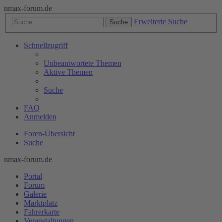
nmax-forum.de
Erweiterte Suche
Suche
Schnellzugriff
Unbeantwortete Themen
Aktive Themen
Suche
FAQ
Anmelden
Foren-Übersicht
Suche
nmax-forum.de
Portal
Forum
Galerie
Marktplatz
Fahrerkarte
Veranstaltungen