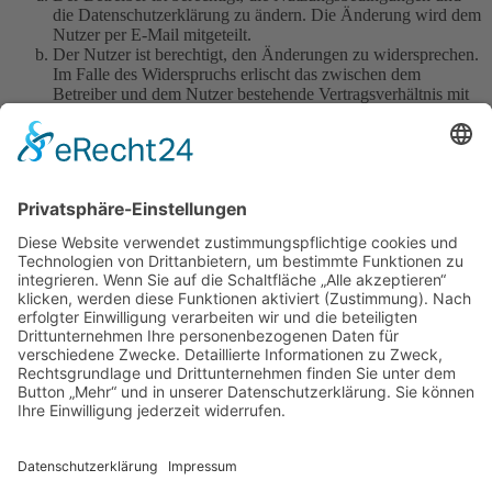
die Datenschutzerklärung zu ändern. Die Änderung wird dem
Nutzer per E-Mail mitgeteilt.
Der Nutzer ist berechtigt, den Änderungen zu widersprechen.
Im Falle des Widerspruchs erlischt das zwischen dem
Betreiber und dem Nutzer bestehende Vertragsverhältnis mit
sofortiger Wirkung.
Die Änderungen gelten als anerkannt und verbindlich, wenn
der Nutzer den Änderungen zugestimmt hat.
Informationen über den Umgang mit deinen persönlichen Daten
sind in der Datenschutzerklärung enthalten.
Foren-Übersicht
Alle Zeiten sind
UTC+02:00
Alle Cookies löschen
Powered by
phpBB
® Forum Software © phpBB Limited
Deutsche Übersetzung durch
phpBB.de
Cookie-Einstellungen
| Impressum
| Kontakt