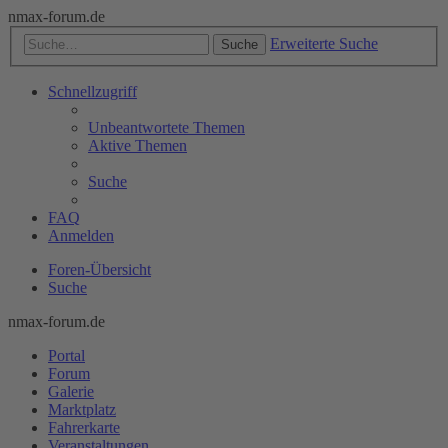
nmax-forum.de
Erweiterte Suche
Suche
Schnellzugriff
Unbeantwortete Themen
Aktive Themen
Suche
FAQ
Anmelden
Foren-Übersicht
Suche
nmax-forum.de
Portal
Forum
Galerie
Marktplatz
Fahrerkarte
Veranstaltungen