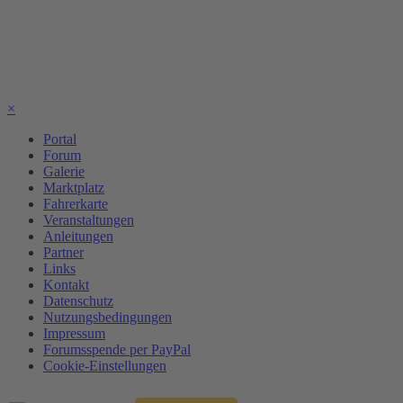
×
Portal
Forum
Galerie
Marktplatz
Fahrerkarte
Veranstaltungen
Anleitungen
Partner
Links
Kontakt
Datenschutz
Nutzungsbedingungen
Impressum
Forumsspende per PayPal
Cookie-Einstellungen