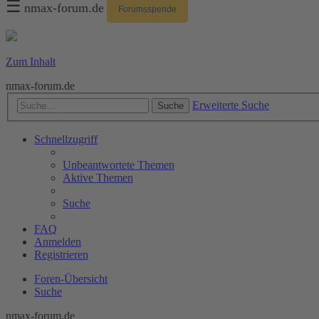
☰
nmax-forum.de
Forumsspende
Zum Inhalt
nmax-forum.de
Erweiterte Suche
Suche
Schnellzugriff
Unbeantwortete Themen
Aktive Themen
Suche
FAQ
Anmelden
Registrieren
Foren-Übersicht
Suche
nmax-forum.de