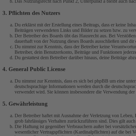
Das Nutzungsrecht nach Punkt 2, Unterpunkt a bleibt auch na
3. Pflichten des Nutzers
Du erklärst mit der Erstellung eines Beitrags, dass er keine Inh
Beiträgen verwendeten Links und Bilder zu setzen bzw. zu ve
Der Betreiber des Boards übt das Hausrecht aus. Bei Verstöße
dauerhaft von der Nutzung dieses Boards ausschließen und dir e
Du nimmst zur Kenntnis, dass der Betreiber keine Verantwortung 
Betreiber, dein Benutzerkonto, Beiträge und Funktionen jederze
Du gestattest dem Betreiber darüber hinaus, deine Beiträge abz
4. General Public License
Du nimmst zur Kenntnis, dass es sich bei phpBB um eine unter
deutschsprachige Informationen werden durch die deutschspr
verwendet wird. Sie können insbesondere die Verwendung der S
5. Gewährleistung
Der Betreiber haftet mit Ausnahme der Verletzung von Leben, Kö
grob fahrlässiges Verhalten zurückzuführen sind. Dies gilt au
Die Haftung ist gegenüber Verbrauchern außer bei vorsätzlich
wesentlicher Vertragspflichten (Kardinalpflichten) auf die be