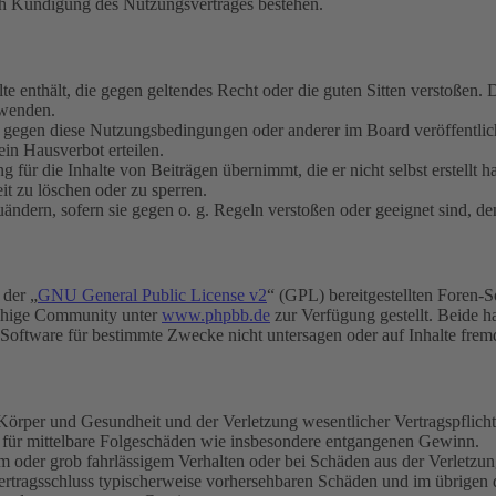
ch Kündigung des Nutzungsvertrages bestehen.
alte enthält, die gegen geltendes Recht oder die guten Sitten verstoßen. 
rwenden.
n gegen diese Nutzungsbedingungen oder anderer im Board veröffentli
in Hausverbot erteilen.
für die Inhalte von Beiträgen übernimmt, die er nicht selbst erstellt 
it zu löschen oder zu sperren.
uändern, sofern sie gegen o. g. Regeln verstoßen oder geeignet sind, 
 der „
GNU General Public License v2
“ (GPL) bereitgestellten Foren-
achige Community unter
www.phpbb.de
zur Verfügung gestellt. Beide h
oftware für bestimmte Zwecke nicht untersagen oder auf Inhalte frem
rper und Gesundheit und der Verletzung wesentlicher Vertragspflichten
ch für mittelbare Folgeschäden wie insbesondere entgangenen Gewinn.
em oder grob fahrlässigem Verhalten oder bei Schäden aus der Verletz
i Vertragsschluss typischerweise vorhersehbaren Schäden und im übrigen