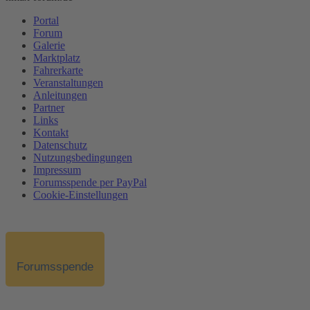
Portal
Forum
Galerie
Marktplatz
Fahrerkarte
Veranstaltungen
Anleitungen
Partner
Links
Kontakt
Datenschutz
Nutzungsbedingungen
Impressum
Forumsspende per PayPal
Cookie-Einstellungen
Forumsspende