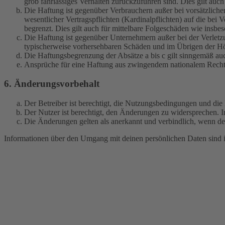
grob fahrlässiges Verhalten zurückzuführen sind. Dies gilt au
Die Haftung ist gegenüber Verbrauchern außer bei vorsätzlich
wesentlicher Vertragspflichten (Kardinalpflichten) auf die be
begrenzt. Dies gilt auch für mittelbare Folgeschäden wie ins
Die Haftung ist gegenüber Unternehmern außer bei der Verletzu
typischerweise vorhersehbaren Schäden und im Übrigen der Höh
Die Haftungsbegrenzung der Absätze a bis c gilt sinngemäß auc
Ansprüche für eine Haftung aus zwingendem nationalem Recht 
6. Änderungsvorbehalt
Der Betreiber ist berechtigt, die Nutzungsbedingungen und di
Der Nutzer ist berechtigt, den Änderungen zu widersprechen. I
Die Änderungen gelten als anerkannt und verbindlich, wenn d
Informationen über den Umgang mit deinen persönlichen Daten sind i