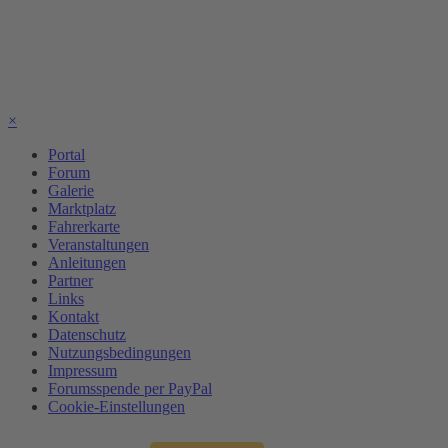
×
Portal
Forum
Galerie
Marktplatz
Fahrerkarte
Veranstaltungen
Anleitungen
Partner
Links
Kontakt
Datenschutz
Nutzungsbedingungen
Impressum
Forumsspende per PayPal
Cookie-Einstellungen