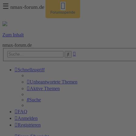
☰
nmax-forum.de
Forumsspende
Zum Inhalt
nmax-forum.de
Erweiterte
Suche
Suche
Schnellzugriff
Unbeantwortete Themen
Aktive Themen
Suche
FAQ
Anmelden
Registrieren