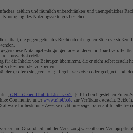
 einfaches, zeitlich und räumlich unbeschränktes und unentgeltliches R
ch Kündigung des Nutzungsvertrages bestehen.
alte enthält, die gegen geltendes Recht oder die guten Sitten verstoßen. 
rwenden.
n gegen diese Nutzungsbedingungen oder anderer im Board veröffentli
in Hausverbot erteilen.
für die Inhalte von Beiträgen übernimmt, die er nicht selbst erstellt 
it zu löschen oder zu sperren.
uändern, sofern sie gegen o. g. Regeln verstoßen oder geeignet sind, 
 der „
GNU General Public License v2
“ (GPL) bereitgestellten Foren-
achige Community unter
www.phpbb.de
zur Verfügung gestellt. Beide h
oftware für bestimmte Zwecke nicht untersagen oder auf Inhalte frem
rper und Gesundheit und der Verletzung wesentlicher Vertragspflichten