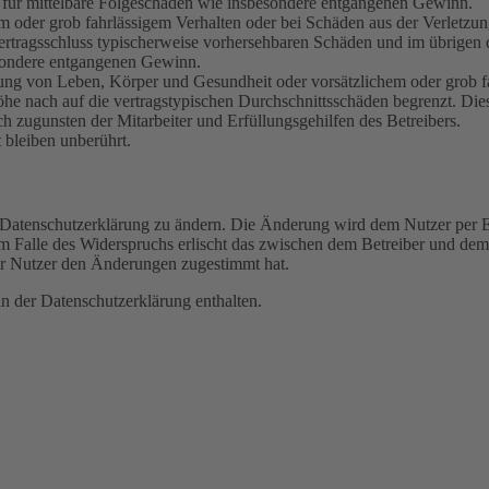
ch für mittelbare Folgeschäden wie insbesondere entgangenen Gewinn.
em oder grob fahrlässigem Verhalten oder bei Schäden aus der Verletz
i Vertragsschluss typischerweise vorhersehbaren Schäden und im übrigen
besondere entgangenen Gewinn.
ng von Leben, Körper und Gesundheit oder vorsätzlichem oder grob fah
e nach auf die vertragstypischen Durchschnittsschäden begrenzt. Dies
h zugunsten der Mitarbeiter und Erfüllungsgehilfen des Betreibers.
bleiben unberührt.
e Datenschutzerklärung zu ändern. Die Änderung wird dem Nutzer per E-
m Falle des Widerspruchs erlischt das zwischen dem Betreiber und dem 
er Nutzer den Änderungen zugestimmt hat.
n der Datenschutzerklärung enthalten.