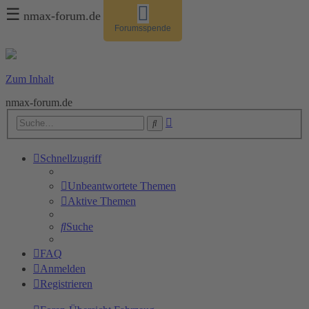
☰
nmax-forum.de
Forumsspende
Zum Inhalt
nmax-forum.de
Erweiterte
Suche
Suche
Schnellzugriff
Unbeantwortete Themen
Aktive Themen
Suche
FAQ
Anmelden
Registrieren