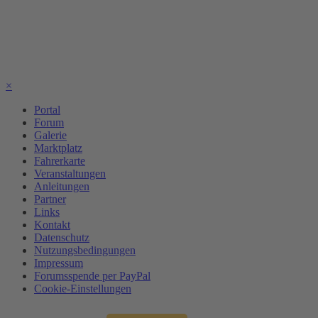
×
Portal
Forum
Galerie
Marktplatz
Fahrerkarte
Veranstaltungen
Anleitungen
Partner
Links
Kontakt
Datenschutz
Nutzungsbedingungen
Impressum
Forumsspende per PayPal
Cookie-Einstellungen