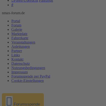
Foren-Übersicht
Fahrzeug
Suche
nmax-forum.de
Portal
Forum
Galerie
Marktplatz
Fahrerkarte
Veranstaltungen
Anleitungen
Partner
Links
Kontakt
Datenschutz
Nutzungsbedingungen
Impressum
Forumsspende per PayPal
Cookie-Einstellungen
Forumsspende