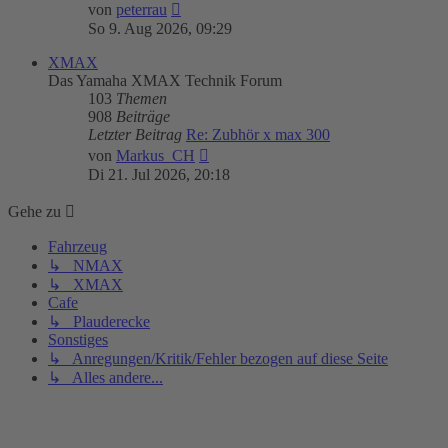
Neuester
von
peterrau
Beitrag
So 9. Aug 2026, 09:29
XMAX
Das Yamaha XMAX Technik Forum
103
Themen
908
Beiträge
Letzter Beitrag
Re: Zubhör x max 300
Neuester
von
Markus_CH
Beitrag
Di 21. Jul 2026, 20:18
Gehe zu
Fahrzeug
↳ NMAX
↳ XMAX
Cafe
↳ Plauderecke
Sonstiges
↳ Anregungen/Kritik/Fehler bezogen auf diese Seite
↳ Alles andere...